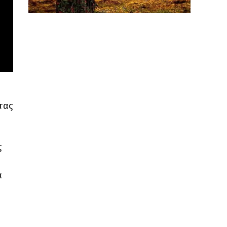
τας
ς
α