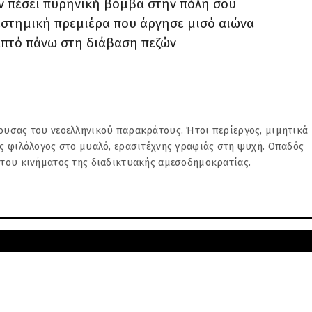
ταν πέσει πυρηνική βόμβα στην πόλη σου
αστημική πρεμιέρα που άργησε μισό αιώνα
επτό πάνω στη διάβαση πεζών
υσας του νεοελληνικού παρακράτους. Ήτοι περίεργος, μιμητικά
ς φιλόλογος στο μυαλό, ερασιτέχνης γραφιάς στη ψυχή. Οπαδός
 του κινήματος της διαδικτυακής αμεσοδημοκρατίας.
ΝΕΌΤΕΡΗ
οι ψηφιακοί ρακοσυλλέκτες: Το
εύουσας του νεοελληνικού παρακράτους. Ήτοι περίεργος, μιμητι
έμα της αποθήκευσης αρχείων
τίας φιλόλογος στο μυαλό, ερασιτέχνης γραφιάς στη ψυχή. Οπαδ
ματος της διαδικτυακής αμεσοδημοκρατίας.