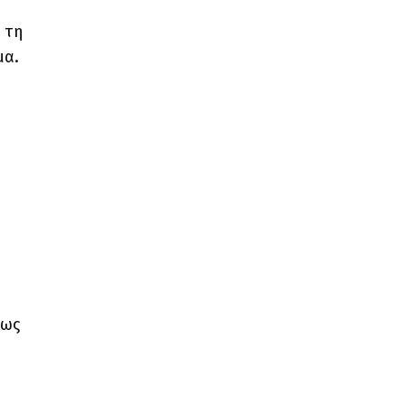
 τη
μα.
πως