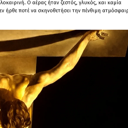
λοκαιρινή. Ο αέρας ήταν ζεστός, γλυκός, και καμία
δεν ήρθε ποτέ να σκηνοθετήσει την πένθιμη ατμόσφαι