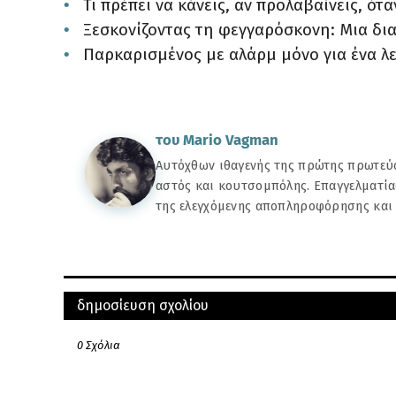
Τι πρέπει να κάνεις, αν προλαβαίνεις, ό
Ξεσκονίζοντας τη φεγγαρόσκονη: Μια δι
Παρκαρισμένος με αλάρμ μόνο για ένα λ
του Mario Vagman
Αυτόχθων ιθαγενής της πρώτης πρωτεύο
αστός και κουτσομπόλης. Επαγγελματία
της ελεγχόμενης αποπληροφόρησης και
ΠΑΛΑΙΌΤΕΡΗ
μπορεί να σας αρέσουν αυτές οι αναρτήσεις
δημοσίευση σχολίου
του Mario Vagman
Είμαστε όλ
Αυτόχθων ιθαγενής της πρώτης πρωτ
μεγάλο ψ
0 Σχόλια
αστός και κουτσομπόλης. Επαγγελμα
της αποπληροφόρησης και του κινή