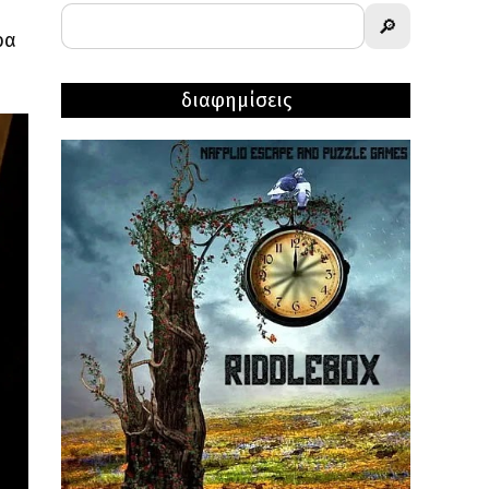
🔎
ρα
διαφημίσεις