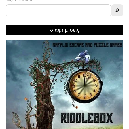
🔎
διαφημίσεις