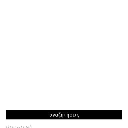
της αποπληροφόρησης και του
παρουσιάζει τους στίχους των ποιημάτων
κινήματος της διαδικτυακής
του
αμεσοδημοκρατίας.
Αλμπέρ Καμύ και Νεοέλληνας - Βίοι
παράλληλοι και παράλογοι
αναζητήσεις
λέξεις-κλειδιά