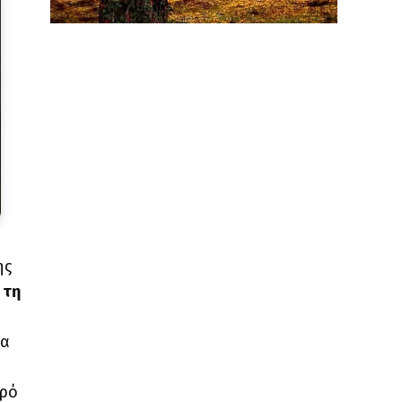
ης
 τη
ια
ιρό