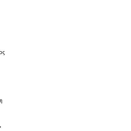
ος
τη
,