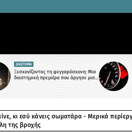
ΠΑΡΑΝΟΜΙΕΣ
ια
Παρκαρισμένος με αλάρμ μόνο για ένα
ισό
λεπτό πάνω στη διάβαση πεζών
ίνε, κι εσύ κάνεις σωματάρα - Μερικά περίερ
λη της βροχής