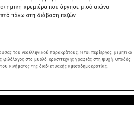
αστημική πρεμιέρα που άργησε μισό αιώνα
επτό πάνω στη διάβαση πεζών
υσας του νεοελληνικού παρακράτους. Ήτοι περίεργος, μιμητικά
ς φιλόλογος στο μυαλό, ερασιτέχνης γραφιάς στη ψυχή. Οπαδός
 του κινήματος της διαδικτυακής αμεσοδημοκρατίας.
ΤΕΡΗ
ημόσια
εύουσας του νεοελληνικού παρακράτους. Ήτοι περίεργος, μιμητι
αιδιών
τίας φιλόλογος στο μυαλό, ερασιτέχνης γραφιάς στη ψυχή. Οπαδ
ματος της διαδικτυακής αμεσοδημοκρατίας.