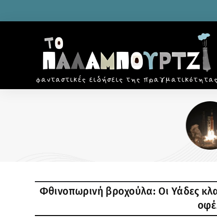
ΔΙΑΣΤΗΜΑ
Ξεσκονίζοντας τη φεγγαρόσκονη: Μ
διαστημική πρεμιέρα που άργησε μ
αιώνα
Φθινοπωρινή βροχούλα: Οι Υάδες κλα
οφέ