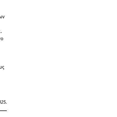
ων
.
νο
υς
25.