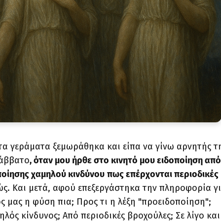
 στα γεράματα ξεμωράθηκα και είπα να γίνω αρνητής τ
Σάββατο
, όταν μου ήρθε στο κινητό μου ειδοποίηση από
ποίησης χαμηλού κινδύνου
πως επέρχονται περιοδικές
ώς. Και μετά, αφού επεξεργάστηκα την πληροφορία γ
ς μας η φύση πια; Προς τι η λέξη "προειδοποίηση";
ηλός κίνδυνος; Από περιοδικές βροχούλες; Σε λίγο κα