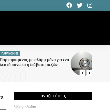
ΤΕΧΝΟΛΟΓΙΑ
Είμαστε όλοι ψηφιακοί ρακοσυλλέκτες:
Το μεγάλο ψέμα της αποθήκευσης
αρχείων
αναζητήσεις
γα
λέξεις-κλειδιά