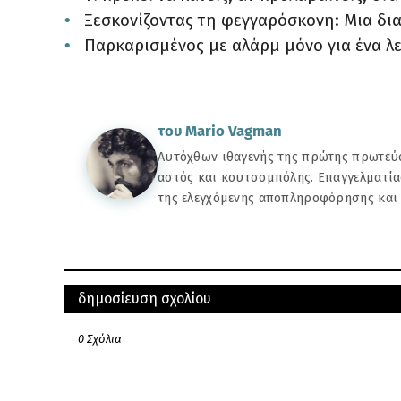
Ξεσκονίζοντας τη φεγγαρόσκονη: Μια δι
Παρκαρισμένος με αλάρμ μόνο για ένα λ
του Mario Vagman
Αυτόχθων ιθαγενής της πρώτης πρωτεύο
αστός και κουτσομπόλης. Επαγγελματία
της ελεγχόμενης αποπληροφόρησης και
ΠΑΛΑΙΌΤΕΡΗ
ΝΕΌ
μπορεί να σας αρέσουν αυτές οι αναρτήσεις
δημοσίευση σχολίου
του Mario Vagman
Στην Ελλάδα λοιδορούνται δ
Αυτόχθων ιθαγενής της πρώτης πρωτ
γονείς νεκρών π
0 Σχόλια
αστός και κουτσομπόλης. Επαγγελμα
της αποπληροφόρησης και του κινή