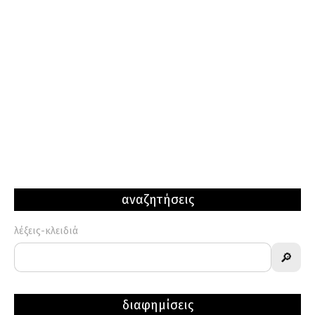
μυαλό από την Αργολίδα
αναζητήσεις
λέξεις-κλειδιά
🔎
διαφημίσεις