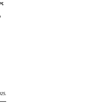
ις
ό
25.