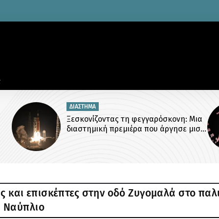
ΠΑΡΑΝΟΜΙΕΣ
ια
Παρκαρισμένος με αλάρμ μόνο για ένα
ισό
λεπτό πάνω στη διάβαση πεζών
ς και επισκέπτες στην οδό Ζυγομαλά στο παλ
Ναύπλιο