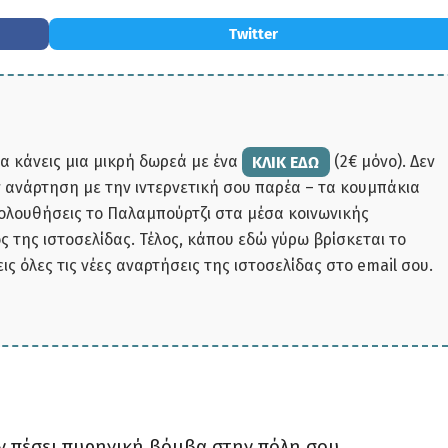
Twitter
να κάνεις μια μικρή δωρεά με ένα
ΚΛΙΚ ΕΔΩ
(2€ μόνο). Δεν
ην ανάρτηση με την ιντερνετική σου παρέα – τα κουμπάκια
κολουθήσεις το Παλαμπούρτζι στα μέσα κοινωνικής
 της ιστοσελίδας. Τέλος, κάπου εδώ γύρω βρίσκεται το
εις όλες τις νέες αναρτήσεις της ιστοσελίδας στο email σου.
ταν πέσει πυρηνική βόμβα στην πόλη σου