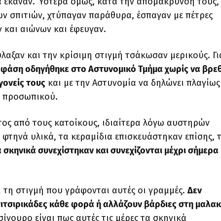
λά έκαναν. Ύστερα όμως, κατά την απομάκρυνσή τους,
ν σπιτιών, χτύπαγαν παράθυρα, έσπαγαν με πέτρες
ν και αιώνων και έφευγαν.
λαξαν και την κρίσιμη στιγμή τσάκωσαν μερικούς. Γι
 φάση οδηγήθηκε στο Αστυνομικό Τμήμα χωρίς να βρεθ
 γονείς τους
και με την Αστυνομία να δηλώνει πλαγίως
ς προσωπικού.
τος από τους κατοίκους, ιδιαίτερα λόγω αυστηρών
 φτηνά υλικά, τα κεραμίδια επισκευάστηκαν επίσης, 
 σκηνικά συνεχίστηκαν και συνεχίζονται μέχρι σήμερα
 τη στιγμή που γράφονται αυτές οι γραμμές.
Δεν
 πιτσιρικάδες κάθε φορά ή αλλάζουν βάρδιες στη μαλακ
σίγουρο είναι πως αυτές τις μέρες τα σκηνικά