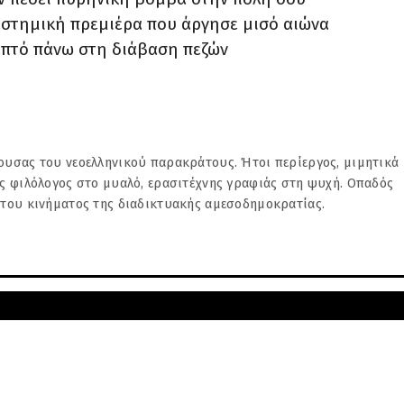
αστημική πρεμιέρα που άργησε μισό αιώνα
επτό πάνω στη διάβαση πεζών
υσας του νεοελληνικού παρακράτους. Ήτοι περίεργος, μιμητικά
ς φιλόλογος στο μυαλό, ερασιτέχνης γραφιάς στη ψυχή. Οπαδός
 του κινήματος της διαδικτυακής αμεσοδημοκρατίας.
ΝΕΌΤΕ
ορώ να
Μεγάλη στεναχώρια στις Φυλακές Ναυπλίου: Τα ναρκωτικά απ
εύουσας του νεοελληνικού παρακράτους. Ήτοι περίεργος, μιμητι
Νοσοκομείο Ναυπλίου δεν έφτασαν 
τίας φιλόλογος στο μυαλό, ερασιτέχνης γραφιάς στη ψυχή. Οπαδ
ματος της διαδικτυακής αμεσοδημοκρατίας.