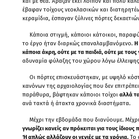
και με θέα. Άραζαν εκεί λοιπόν και πολύ κα
έβαφαν τοίχους νεοκλασικών και διατηρητέω
κεραμίδια, έσπαγαν ξύλινες πόρτες δεκαετιώ
Κάποια στιγμή, κάποιοι κάτοικοι, παραφύ
το έργο ήταν διαρκώς επαναλαμβανόμενο.
Η
κάποια άκρη, ούτε με τα παιδιά, ούτε με τους
αδυναμία φύλαξης του χώρου λόγω έλλειψη
Οι πόρτες επισκευάστηκαν, με υψηλό κόσ
κανόνων της αρχαιολογίας που δεν επιτρέπει
παράθυρα, βάφτηκαν κάποιοι τοίχοι
αλλά τα
ανά τακτά ή άτακτα χρονικά διαστήματα.
Μέχρι την εβδομάδα που διανύουμε. Μέχρι
γνωρίζει κανείς αν πρόκειται για τους ίδιους
Ή απλώς αλλάζουν οι γενιές με τα χρόνια.
Το 