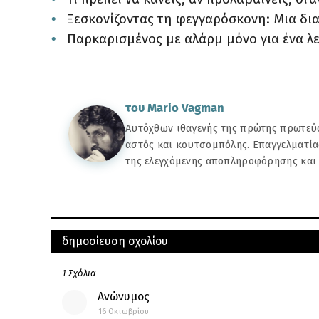
Ξεσκονίζοντας τη φεγγαρόσκονη: Μια δι
Παρκαρισμένος με αλάρμ μόνο για ένα λ
του Mario Vagman
Αυτόχθων ιθαγενής της πρώτης πρωτεύο
αστός και κουτσομπόλης. Επαγγελματία
της ελεγχόμενης αποπληροφόρησης και
ΠΑΛΑΙΌΤΕΡΗ
μπορεί να σας αρέσουν αυτές οι αναρτήσεις
δημοσίευση σχολίου
του Mario Vagman
Εμφάνιση δεκάδων επικίνδυνων λαγοκέφαλων στην Καραθώνα - Μπ
Αυτόχθων ιθαγενής της πρώτης πρωτ
κάνω μπάνιο χωρίς να πεθάνω;
1 Σχόλια
αστός και κουτσομπόλης. Επαγγελμα
της αποπληροφόρησης και του κινή
Ανώνυμος
16 Οκτωβρίου