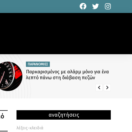
ΤΕΧΝΟΛΟΓΙΑ
Είμαστε όλοι ψηφιακοί ρακοσυλλέκτες:
Το μεγάλο ψέμα της αποθήκευσης
αρχείων
αναζητήσεις
ιό
λέξεις-κλειδιά