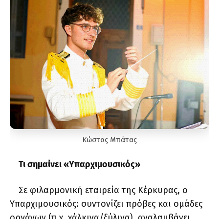
Κώστας Μπάτας
Τι σημαίνει «Υπαρχιμουσικός»
Σε φιλαρμονική εταιρεία της Κέρκυρας, ο
Υπαρχιμουσικός: συντονίζει πρόβες και ομάδες
οργάνων (π.χ. χάλκινα/ξύλινα), αναλαμβάνει