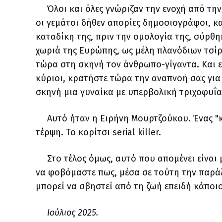
Όλοι και όλες γνώριζαν την ενοχή από την 
οι γεμάτοι δήθεν απορίες δημοσιογράφοι, κα
καταδίκη της, πριν την ομολογία της, σύρ
χωριά της Ευρώπης, ως μέλη πλανόδιων τσίρ
τώρα στη σκηνή τον άνθρωπο-γίγαντα. Και ε
κύριοι, κρατήστε τώρα την αναπνοή σας για
σκηνή μια γυναίκα με υπερβολική τριχοφυΐ
Αυτό ήταν η Ειρήνη Μουρτζούκου. Ένας "κ
τέρψη. Το κορίτσι serial killer.
Στο τέλος όμως, αυτό που απομένει είναι 
να φοβόμαστε πως, μέσα σε τούτη την παρά
μπορεί να σβηστεί από τη ζωή επειδή κάποι
Ιούλιος 2025.