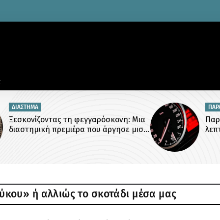
ΠΑΡΑΝΟΜΙΕΣ
ια
Παρκαρισμένος με αλάρμ μόνο για ένα
ισό
λεπτό πάνω στη διάβαση πεζών
κου» ή αλλιώς το σκοτάδι μέσα μας