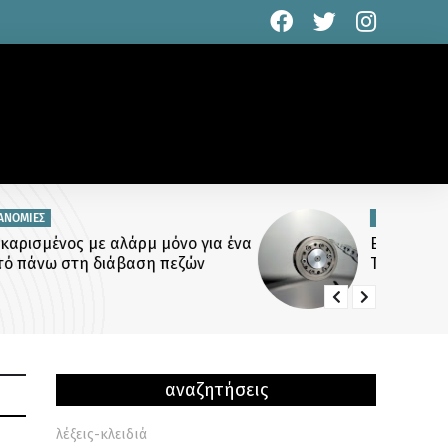
ΤΕΧΝΟΛΟΓΙΑ
Είμαστε όλοι ψηφιακοί ρακοσυλλέκτες:
Το μεγάλο ψέμα της αποθήκευσης
αρχείων
αναζητήσεις
λέξεις-κλειδιά