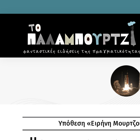
ΔΙΑΣΤΗΜΑ
Ξεσκονίζοντας τη φεγγαρόσκονη: Μ
διαστημική πρεμιέρα που άργησε μ
αιώνα
Υπόθεση «Ειρήνη Μουρτζού