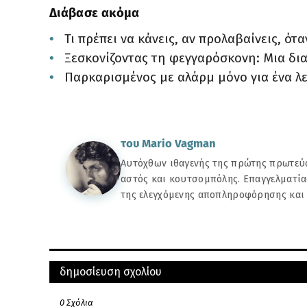
Διάβασε ακόμα
Τι πρέπει να κάνεις, αν προλαβαίνεις, ό
Ξεσκονίζοντας τη φεγγαρόσκονη: Μια δι
Παρκαρισμένος με αλάρμ μόνο για ένα λ
του Mario Vagman
Αυτόχθων ιθαγενής της πρώτης πρωτεύο
αστός και κουτσομπόλης. Επαγγελματία
της ελεγχόμενης αποπληροφόρησης και
ΠΑΛΑΙΌΤΕΡΗ
μπορεί να σας αρέσουν αυτές οι αναρτήσεις
δημοσίευση σχολίου
του Mario Vagman
Το ουράνιο θέαμα
Αυτόχθων ιθαγενής της πρώτης πρωτ
ξεκίνησε: H βρο
0 Σχόλια