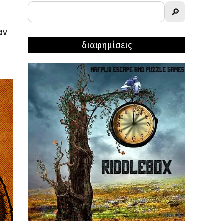
🔎
αν
διαφημίσεις