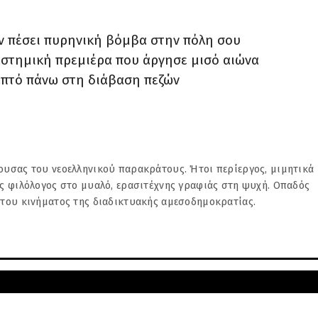
ταν πέσει πυρηνική βόμβα στην πόλη σου
αστημική πρεμιέρα που άργησε μισό αιώνα
επτό πάνω στη διάβαση πεζών
υσας του νεοελληνικού παρακράτους. Ήτοι περίεργος, μιμητικά
ς φιλόλογος στο μυαλό, ερασιτέχνης γραφιάς στη ψυχή. Οπαδός
 του κινήματος της διαδικτυακής αμεσοδημοκρατίας.
ΝΕΌΤΕΡΗ
 του καλοκαιριού
εύουσας του νεοελληνικού παρακράτους. Ήτοι περίεργος, μιμητι
χή των Περσείδων