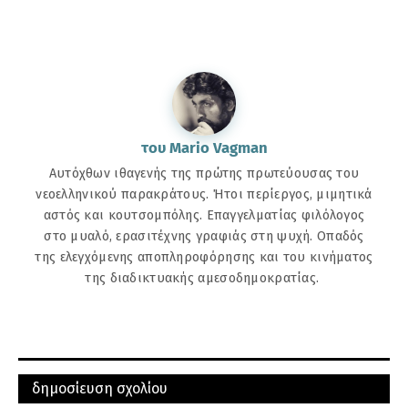
του Mario Vagman
Αυτόχθων ιθαγενής της πρώτης πρωτεύουσας του
νεοελληνικού παρακράτους. Ήτοι περίεργος, μιμητικά
αστός και κουτσομπόλης. Επαγγελματίας φιλόλογος
στο μυαλό, ερασιτέχνης γραφιάς στη ψυχή. Οπαδός
της ελεγχόμενης αποπληροφόρησης και του κινήματος
της διαδικτυακής αμεσοδημοκρατίας.
ΠΑΛΑΙΌΤΕΡΗ
ΝΕΌΤΕΡΗ
μπορεί να σας αρέσουν αυτές οι αναρτήσεις
δημοσίευση σχολίου
του Mario Vagman
To μετέωρο επόμενο βήμα του
Η Ευρώπη προετοιμάζεται για