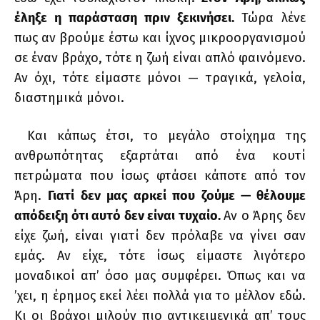
έληξε η παράσταση πριν ξεκινήσει.
Τώρα λένε
πως αν βρούμε έστω και ίχνος μικροοργανισμού
σε έναν βράχο, τότε η ζωή είναι απλό φαινόμενο.
Αν όχι, τότε είμαστε μόνοι — τραγικά, γελοία,
διαστημικά μόνοι.
Και κάπως έτσι, το μεγάλο στοίχημα της
ανθρωπότητας εξαρτάται από ένα κουτί
πετρώματα που ίσως φτάσει κάποτε από τον
Άρη.
Γιατί δεν μας αρκεί που ζούμε — θέλουμε
απόδειξη ότι αυτό δεν είναι τυχαίο.
Αν ο Άρης δεν
είχε ζωή, είναι γιατί δεν πρόλαβε να γίνει σαν
εμάς. Αν είχε, τότε ίσως είμαστε λιγότερο
μοναδικοί απ’ όσο μας συμφέρει. Όπως και να
’χει, η έρημος εκεί λέει πολλά για το μέλλον εδώ.
Κι οι βράχοι μιλούν πιο αντικειμενικά απ’ τους