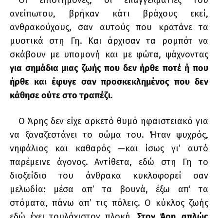
Οι επιστήμονες, οι επαγγελματίες του
ανείπωτου, βρήκαν κάτι βράχους εκεί,
ανθρακούχους, σαν αυτούς που κρατάνε τα
μυστικά στη Γη. Και άρχισαν τα ρομπότ να
σκάβουν με υπομονή και με φώτα, ψάχνοντας
για σημάδια μιας ζωής που δεν ήρθε ποτέ ή που
ήρθε και έφυγε σαν προσκεκλημένος που δεν
κάθησε ούτε στο τραπέζι.
Ο Άρης δεν είχε αρκετό θυμό ηφαιστειακό για
να ξαναζεστάνει το σώμα του. Ήταν ψυχρός,
νηφάλιος και καθαρός —και ίσως γι’ αυτό
παρέμεινε άγονος. Αντίθετα, εδώ στη Γη το
διοξείδιο του άνθρακα κυκλοφορεί σαν
μελωδία: μέσα απ’ τα βουνά, έξω απ’ τα
στόματα, πάνω απ’ τις πόλεις. Ο κύκλος ζωής
εδώ έχει τουλάχιστον πλοκή.
Στον Άρη, απλώς